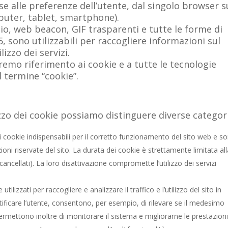
e alle preferenze dell’utente, dal singolo browser s
mputer, tablet, smartphone).
io, web beacon, GIF trasparenti e tutte le forme di
 sono utilizzabili per raccogliere informazioni sul
izzo dei servizi.
emo riferimento ai cookie e a tutte le tecnologie
l termine “cookie”.
ilizzo dei cookie possiamo distinguere diverse categor
di cookie indispensabili per il corretto funzionamento del sito web e s
unzioni riservate del sito. La durata dei cookie è strettamente limitata al
ancellati). La loro disattivazione compromette l’utilizzo dei servizi
tilizzati per raccogliere e analizzare il traffico e l’utilizzo del sito in
ficare l’utente, consentono, per esempio, di rilevare se il medesimo
ermettono inoltre di monitorare il sistema e migliorarne le prestazioni