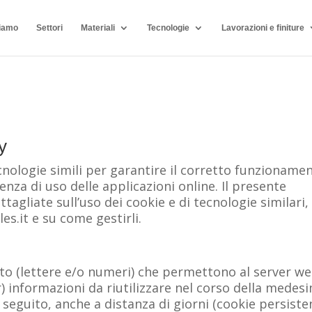
siamo
Settori
Materiali
Tecnologie
Lavorazioni e finiture
y
cnologie simili per garantire il corretto funzioname
enza di uso delle applicazioni online. Il presente
agliate sull’uso dei cookie e di tecnologie similari,
s.it e su come gestirli.
sto (lettere e/o numeri) che permettono al server w
r) informazioni da riutilizzare nel corso della medes
in seguito, anche a distanza di giorni (cookie persisten