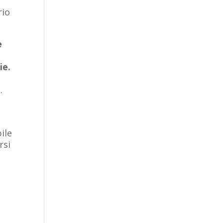
rio
e
ie.
.
ile
rsi