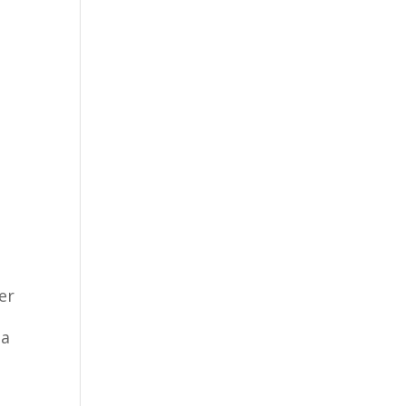
er
la