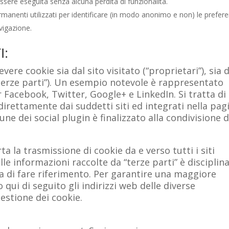
 essere eseguita senza alcuna perdita di funzionalità.
ermanenti utilizzati per identificare (in modo anonimo e non) le prefer
vigazione.
I:
ere cookie sia dal sito visitato (“proprietari”), sia 
(“terze parti”). Un esempio notevole è rappresentato
r Facebook, Twitter, Google+ e LinkedIn. Si tratta di
direttamente dai suddetti siti ed integrati nella pag
une dei social plugin è finalizzato alla condivisione d
 la trasmissione di cookie da e verso tutti i siti
lle informazioni raccolte da “terze parti” è disciplin
ga di fare riferimento. Per garantire una maggiore
qui di seguito gli indirizzi web delle diverse
gestione dei cookie.