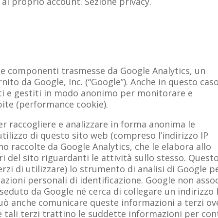
al proprio account. Sezione privacy.
ne componenti trasmesse da Google Analytics, un
ornito da Google, Inc. (“Google”). Anche in questo caso
olti e gestiti in modo anonimo per monitorare e
spite (performance cookie).
per raccogliere e analizzare in forma anonima le
ilizzo di questo sito web (compreso l’indirizzo IP
no raccolte da Google Analytics, che le elabora allo
i del sito riguardanti le attività sullo stesso. Quest
rzi di utilizzare) lo strumento di analisi di Google p
zioni personali di identificazione. Google non asso
sseduto da Google né cerca di collegare un indirizzo 
 può anche comunicare queste informazioni a terzi ov
 tali terzi trattino le suddette informazioni per con