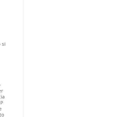
 si
o
er
cia
IP
e
to