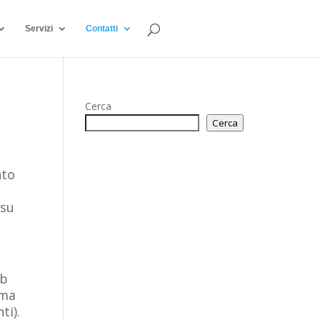
Servizi
Contatti
Cerca
Cerca
nto
 su
eb
ima
ti).